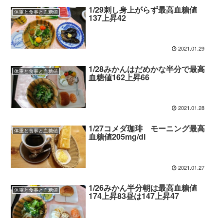
1/29刺し身上がらず最高血糖値
体重と食事と血糖値
137上昇42
2021.01.29
1/28みかんはだめかな半分で最高
体重と食事と血糖値
血糖値162上昇66
2021.01.28
1/27コメダ珈琲 モーニング最高
体重と食事と血糖値
血糖値205mg/dl
2021.01.27
1/26みかん半分朝は最高血糖値
体重と食事と血糖値
174上昇83昼は147上昇47