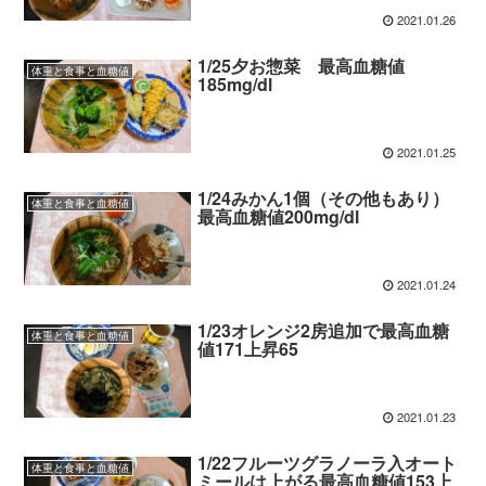
2021.01.26
1/25夕お惣菜 最高血糖値
体重と食事と血糖値
185mg/dl
2021.01.25
1/24みかん1個（その他もあり）
体重と食事と血糖値
最高血糖値200mg/dl
2021.01.24
1/23オレンジ2房追加で最高血糖
体重と食事と血糖値
値171上昇65
2021.01.23
1/22フルーツグラノーラ入オート
体重と食事と血糖値
ミールは上がる最高血糖値153上