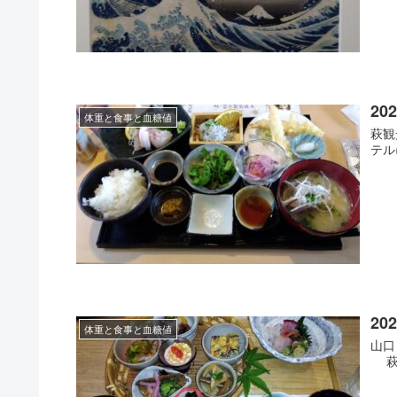
202
体重と食事と血糖値
萩観
テル
202
体重と食事と血糖値
山口
萩