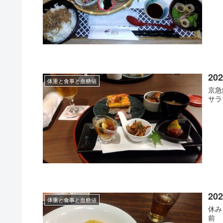
202
体重と食事と血糖値
京急
サラ
202
体重と食事と血糖値
休み
前 