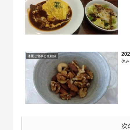
202
体重と食事と血糖値
休み
次