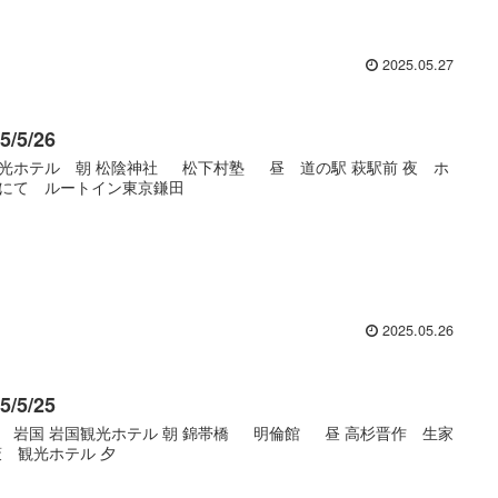
2025.05.27
5/5/26
光ホテル 朝 松陰神社 松下村塾 昼 道の駅 萩駅前 夜 ホ
にて ルートイン東京鎌田
2025.05.26
5/5/25
 岩国 岩国観光ホテル 朝 錦帯橋 明倫館 昼 高杉晋作 生家
 観光ホテル 夕