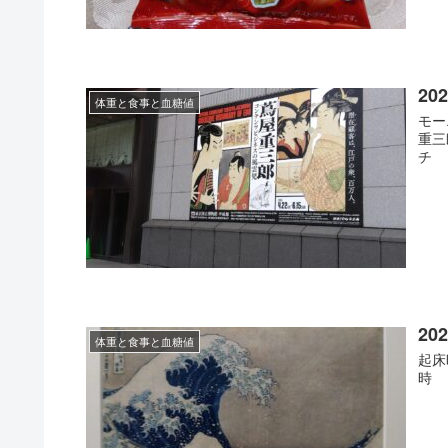
20
体重と食事と血糖値
モー
重三
チ 夕
20
体重と食事と血糖値
起床
時 